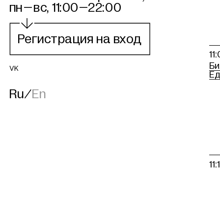

ГЭС-2
пн–вс, 11:00–22:00
Регистрация на вход
11
Би
VK
Ед
Ru
/
En
11