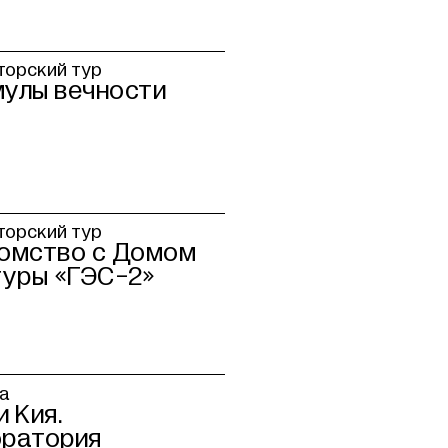
орский тур
улы вечности
орский тур
омство с Домом
туры «ГЭС-2»
а
и Кия.
ратория