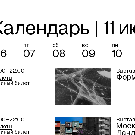
Календарь | 11 
пт
сб
вс
пн
06
07
08
09
10
:00–22:00
Выста
Форм
леты
иный билет
:00–22:00
Выста
Моск
леты
иный билет
Лан