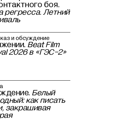
онтактного боя.
а регресса. Летний
иваль
каз и обсуждение
ижении.
Beat Film
val 2026 в «ГЭС-2»
а
ждение.
Белый
одный: как писать
и, закрашивая
ирая