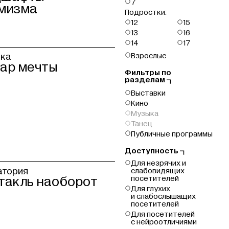

7
мизма
Подростки:


12
15


13
16


14
17

Взрослые
вка
ар мечты
Фильтры по
разделам


Выставки

Кино

Музыка

Танец

Публичные программы
Доступность


Для незрячих и
атория
слабовидящих
посетителей
такль наоборот

Для глухих
и слабослышащих
посетителей

Для посетителей
с нейроотличиями