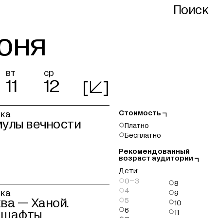
Поиск
июня
вт
ср
11
12
[

]
секция
,
Стоимость

вка
Фильтры
улы вечности

Платно

Бесплатно
Рекомендованный
возраст аудитории

Дети:

0–3

8

4
вка

9

5
ва — Ханой.

10

6

дшафты
11