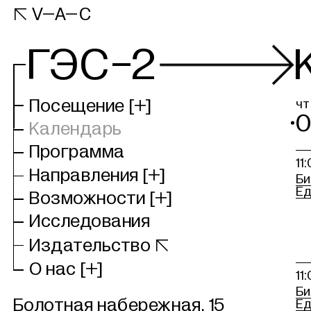
Сайт

V–A–C
VAC
ГЭС-2
Посещение
[+]
чт
Календарь
Программа
11
Направления
[+]
Би
Ед
Возможности
[+]
Исследования
Издательство

О нас
[+]
11
Би
Болотная набережная, 15
Ед