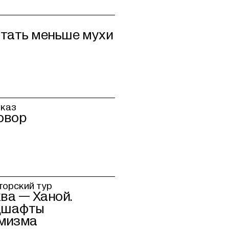
конец
секции
,
Фильтры
стать меньше мухи
оказ
овор
орский тур
ва — Ханой.
дшафты
мизма