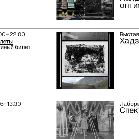
опти
:00–22:00
Выста
Хадз
леты
иный билет
:15–13:30
Лабор
Спек