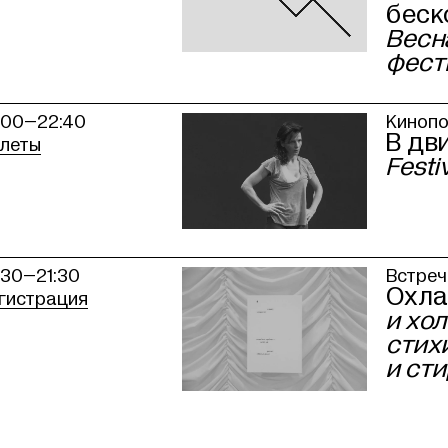
беск
Весн
фест
:00–22:40
Кинопо
В дв
леты
Festi
:30–21:30
Встреч
Охла
гистрация
и хол
стих
и ст